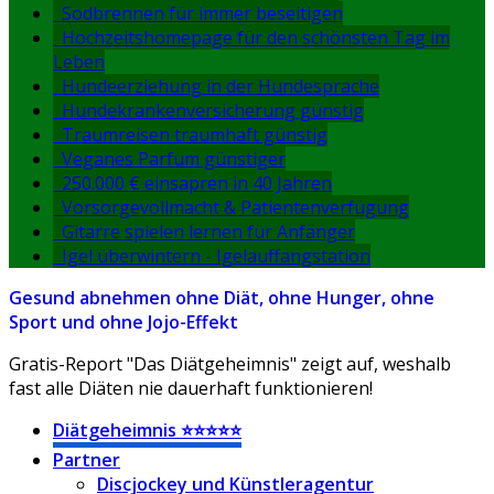
Sodbrennen für immer beseitigen
Hochzeitshomepage für den schönsten Tag im
Leben
Hundeerziehung in der Hundesprache
Hundekrankenversicherung günstig
Traumreisen traumhaft günstig
Veganes Parfum günstiger
250.000 € einsapren in 40 Jahren
Vorsorgevollmacht & Patientenverfügung
Gitarre spielen lernen für Anfänger
Igel überwintern - Igelauffangstation
Gesund abnehmen ohne Diät, ohne Hunger, ohne
Sport und ohne Jojo-Effekt
Gratis-Report "Das Diätgeheimnis" zeigt auf, weshalb
fast alle Diäten nie dauerhaft funktionieren!
Diätgeheimnis ⭐⭐⭐⭐⭐
Partner
Discjockey und Künstleragentur