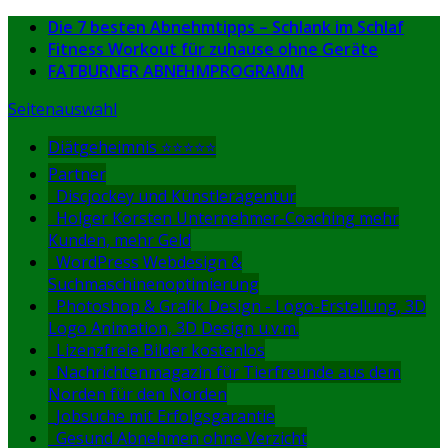
Die 7 besten Abnehmtipps – Schlank im Schlaf
Fitness Workout für zuhause ohne Geräte
FATBURNER ABNEHMPROGRAMM
Seitenauswahl
Diätgeheimnis ⭐⭐⭐⭐⭐
Partner
Discjockey und Künstleragentur
Holger Korsten Unternehmer-Coaching mehr
Kunden, mehr Geld
WordPress Webdesign &
Suchmaschinenoptimierung
Photoshop & Grafik Design - Logo-Erstellung, 3D
Logo Animation, 3D Design u.v.m.
Lizenzfreie Bilder kostenlos
Nachrichtenmagazin für Tierfreunde aus dem
Norden für den Norden
Jobsuche mit Erfolgsgarantie
Gesund Abnehmen ohne Verzicht