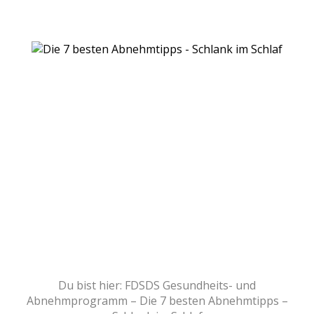
Hier erfährst Du meinen persönlichen
ich knapp 50 Kilo dauerhaft abgeno
– KLCIKE HIER FÜR WEITERE INFORMA
Du bist hier: FDSDS Gesundheits- und
Abnehmprogramm – Die 7 besten Abnehmtipps –