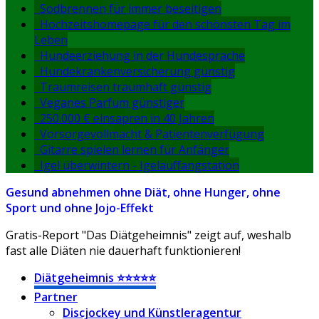
Sodbrennen für immer beseitigen
Hochzeitshomepage für den schönsten Tag im
Leben
Hundeerziehung in der Hundesprache
Hundekrankenversicherung günstig
Traumreisen traumhaft günstig
Veganes Parfum günstiger
250.000 € einsapren in 40 Jahren
Vorsorgevollmacht & Patientenverfügung
Gitarre spielen lernen für Anfänger
Igel überwintern - Igelauffangstation
Gesund abnehmen ohne Diät, ohne Hunger, ohne
Sport und ohne Jojo-Effekt
Gratis-Report "Das Diätgeheimnis" zeigt auf, weshalb
fast alle Diäten nie dauerhaft funktionieren!
Diätgeheimnis ⭐⭐⭐⭐⭐
Partner
Discjockey und Künstleragentur