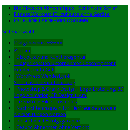
Die 7 besten Abnehmtipps – Schlank im Schlaf
Fitness Workout für zuhause ohne Geräte
FATBURNER ABNEHMPROGRAMM
Seitenauswahl
Diätgeheimnis ⭐⭐⭐⭐⭐
Partner
Discjockey und Künstleragentur
Holger Korsten Unternehmer-Coaching mehr
Kunden, mehr Geld
WordPress Webdesign &
Suchmaschinenoptimierung
Photoshop & Grafik Design - Logo-Erstellung, 3D
Logo Animation, 3D Design u.v.m.
Lizenzfreie Bilder kostenlos
Nachrichtenmagazin für Tierfreunde aus dem
Norden für den Norden
Jobsuche mit Erfolgsgarantie
Gesund Abnehmen ohne Verzicht