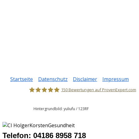
© 2017 – friss-dich-satt-diaet-ohne-sport.de – gesund
abnehmen ohne hungern – All Rights Reserved
Startseite
|
Datenschutz
|
Disclaimer
|
Impressum
150
Bewertungen auf ProvenExpert.com
Holger Korsten
Hintergrundbild: yuliufu / 123RF
Telefon: 04186 8958 718