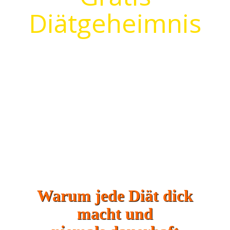
Diätgeheimnis
gesund
abnehmen ohne
hungern
5 einfache Tipps
zum Abnehmen
ohne Diät
Warum jede Diät dick
macht und