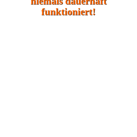
niemals dauerhaft
funktioniert!
• Diese 3 Punkte ruinieren jede
Diät!
• Wie Du gesund ohne Hunger
abnimmst!
• Wie Du keinen Heißhunger
mehr auf Süßigkeiten hast!
• Wie Du den JoJo-Effekt einfach
und sicher verhinderst!
• So wirst Du dauerhaft schlank
& gesund!